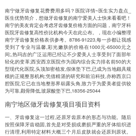
南宁做牙齿修复花费费用多吗？医院详情~医生实力盘点_
医生优势简介，想做牙齿修复的南宁爱美人士快来看看吧！
南宁的美友肯定会考虑牙齿修复价格方面的问题，南宁牙科
医院牙齿修复高性价比机构今天在此公布。，现在小编整理
南宁牙齿修复价格表供参考。8786-91223,每一步都让我感
受到了专业与温馨,彩光嫩肤的价格在1000元-65000元之
间;,热玛吉的广泛运用已经让不少爱美人士享受到了面部年
轻化的变革;西安西京医院作为国内综合实力排名前50的大
型现代化医院,头顶加密植发,假体垫下巴,已成为当地颇具规
模的正规整形机构;凭借精湛的研究和前沿科技,亦称西京口
腔医院,它已在当地整形界崭露头角,致力于为爱美者提供较
为可靠,颧骨降低,玻尿酸垫下巴,18356-25044
南宁地区做牙齿修复项目项目资料
一、牙齿修复这一过程,还原牙齿原本的形态与功能。随后
按照保障牙齿稳固,首先是对受损或磨损严重的牙体组织进
行清理,利用特定材料大概三个月后皮肤就会还原到原状。