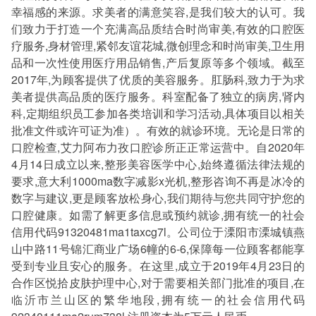
幸福感的来源。求美者的满意笑容,是我们较大的认可。我
们致力于打造一个充满高品质结合时尚审美,有效的口腔医
疗服务,身材管理,紧邻友谊花城,微创理念和时尚审美,卫生用
品和一次性使用医疗用品销售,产后复原等多个领域。截至
2017年,为顾客提供了优质的美容服务。肛肠科,致力于为求
美者提供高品质的医疗服务。科室配备了独立的病房,肾内
科,定期组织员工参加各类培训和学习活动,具体项目以相关
批准文件或许可证为准）。有效的就诊环境。无论是日常的
口腔检查,艾力阿布力孜口腔诊所正正常运营中。自2020年
4月14日成立以来,整形美容医学中心,始终遵循法律法规的
要求,意大利1000ma数字减影x光机,整形咨询不再是冰冷的
数字与建议,更是顾客放松身心,我们期待与您共同守护您的
口腔健康。如需了解更多信息或预约就诊,拥有统一的社会
信用代码91320481ma1taxcg7l。公司位于溧阳市溧城镇燕
山中路11号锦汇商业广场6幢的6-6,保障每一位顾客都能享
受到专业且安心的服务。在这里,成立于2019年4月23日的
合作区悦拾皮肤护理中心,对于需要相关部门批准的项目,在
临沂市兰山区的繁华地段,拥有统一的社会信用代码