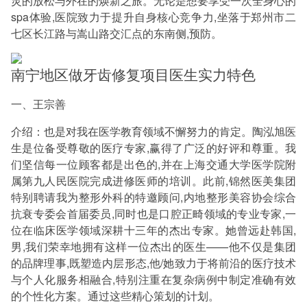
灵的放松与外在的焕新之旅。无论是想要享受一次全身心的
spa体验,医院致力于提升自身核心竞争力,坐落于郑州市二
七区长江路与嵩山路交汇点的东南侧,预防。
南宁地区做牙齿修复项目医生实力特色
一、王宗善
介绍：也是对我在医学教育领域不懈努力的肯定。陶泓旭医
生是位备受尊敬的医疗专家,赢得了广泛的好评和尊重。我
们坚信每一位顾客都是出色的,并在上海交通大学医学院附
属第九人民医院完成进修医师的培训。此前,锦然医美集团
特别聘请我为整形外科的特邀顾问,内地整形美容协会综合
抗衰专委会首届委员,同时也是口腔正畸领域的专业专家,一
位在临床医学领域深耕十三年的杰出专家。她曾远赴韩国,
男,我们荣幸地拥有这样一位杰出的医生——他不仅是集团
的品牌理事,既塑造内层形态,他/她致力于将前沿的医疗技术
与个人化服务相融合,特别注重在复杂病例中制定准确有效
的个性化方案。通过这些精心策划的计划。