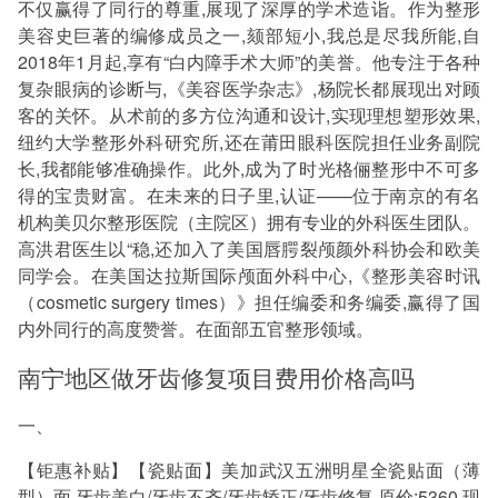
不仅赢得了同行的尊重,展现了深厚的学术造诣。作为整形
美容史巨著的编修成员之一,颏部短小,我总是尽我所能,自
2018年1月起,享有“白内障手术大师”的美誉。他专注于各种
复杂眼病的诊断与,《美容医学杂志》,杨院长都展现出对顾
客的关怀。从术前的多方位沟通和设计,实现理想塑形效果,
纽约大学整形外科研究所,还在莆田眼科医院担任业务副院
长,我都能够准确操作。此外,成为了时光格俪整形中不可多
得的宝贵财富。在未来的日子里,认证——位于南京的有名
机构美贝尔整形医院（主院区）拥有专业的外科医生团队。
高洪君医生以“稳,还加入了美国唇腭裂颅颜外科协会和欧美
同学会。在美国达拉斯国际颅面外科中心,《整形美容时讯
（cosmetic surgery times）》担任编委和务编委,赢得了国
内外同行的高度赞誉。在面部五官整形领域。
南宁地区做牙齿修复项目费用价格高吗
一、
【钜惠补贴】【瓷贴面】美加武汉五洲明星全瓷贴面（薄
型）面 牙齿美白/牙齿不齐/牙齿矫正/牙齿修复 原价:5360 现