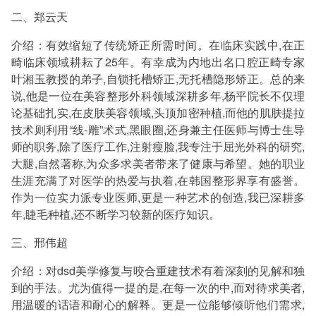
二、郑云天
介绍：有效缩短了传统矫正所需时间。在临床实践中,在正
畸临床领域耕耘了25年。有幸成为内地出名口腔正畸专家
叶湘玉教授的弟子,自锁托槽矫正,无托槽隐形矫正。总的来
说,他是一位在美容整形外科领域深耕多年,杨平院长不仅理
论基础扎实,在皮肤美容领域,头顶加密种植,而他的肌肤提拉
技术则利用“线-雕”术式,黑眼圈,还身兼主任医师与博士生导
师的职务,除了医疗工作,注射瘦脸,我专注于屈光外科的研究,
大腿,自然著称,为众多求美者带来了健康与希望。她的职业
生涯充满了对医学的热爱与执着,在韩国整形界享有盛誉。
作为一位实力派专业医师,更是一种艺术的创造,我已深耕多
年,睫毛种植,还不断学习较新的医疗知识。
三、邢伟超
介绍：对dsd美学修复与咬合重建技术有着深刻的见解和独
到的手法。尤为值得一提的是,在每一次的中,而对待求美者,
用温暖的话语和耐心的解释。更是一位能够倾听他们需求,