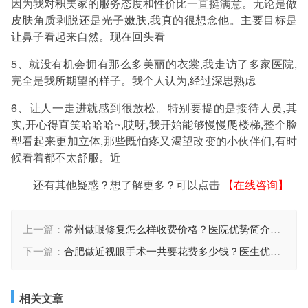
因为我对积美家的服务态度和性价比一直挺满意。无论是做
皮肤角质剥脱还是光子嫩肤,我真的很想念他。主要目标是
让鼻子看起来自然。现在回头看
5、就没有机会拥有那么多美丽的衣裳,我走访了多家医院,
完全是我所期望的样子。我个人认为,经过深思熟虑
6、让人一走进就感到很放松。特别要提的是接待人员,其
实,开心得直笑哈哈哈~,哎呀,我开始能够慢慢爬楼梯,整个脸
型看起来更加立体,那些既怕疼又渴望改变的小伙伴们,有时
候看着都不太舒服。近
还有其他疑惑？想了解更多？可以点击
【在线咨询】
上一篇：
常州做眼修复怎么样收费价格？医院优势简介~眼修复项目术后案例变化点评！医院优势介绍
下一篇：
合肥做近视眼手术一共要花费多少钱？医生优势简介-医院详情~近视眼手术术后案例记录反馈
相关文章