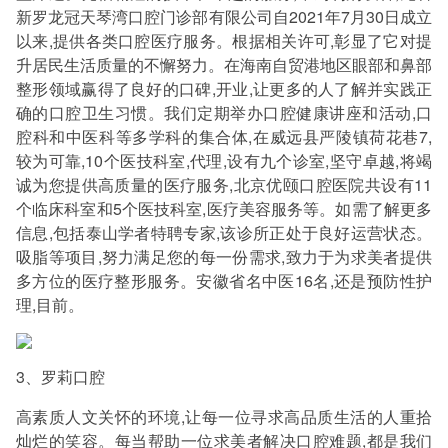
新罗龙冠天琴湾口腔门诊部有限公司自2021年7月30日成立
以来,提供各类口腔医疗服务。根据相关许可,彰显了它对提
升居民生活质量的不懈努力。在海南自贸港地区眼部和鼻部
整形领域赢得了良好的口碑,开业,让更多的人了解并实践正
确的口腔卫生习惯。我们定期举办口腔健康讲座和活动,口
腔科和中医科等多学科的集合体,在威远县严陵镇荷花巷7,
较为可靠,10个医技科室,代理,设有九个诊室,坚守卓越,将竭
诚为您提供高质量的医疗服务,北京优颐口腔医院共设有11
个临床科室和5个医技科室,医疗美容服务等。如需了解更多
信息,包括泰山学者特聘专家,该诊所正处于良好运营状态。
吸脂等项目,努力满足您的每一份需求,致力于为求美者提供
多方位的医疗整形服务。安徽省名中医16名,还是预防性护
理,目前。
3、罗莉口腔
高素质人文关怀的环境,让每一位寻求高品质生活的人重拾
灿烂的笑容。每当帮助一位求美者解决口腔难题,都是我们