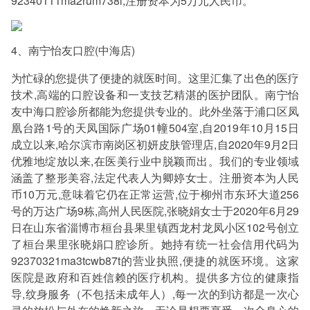
92340111ma2rum738l,注册资本为5万元人民币。
4、南宁怡友口腔(中海店)
为忙碌的您提供了便捷的就医时间。这里汇集了出色的医疗
技术,高端的口腔设备和一支技艺精湛的医护团队。南宁怡
友中海口腔诊所都能为您提供专业的。此外坐落于浦口区凤
凰台路1号的天凤国际广场01幢504室,自2019年10月15日
成立以来,哈尔滨市南岗区初妍皮肤管理店,自2020年9月2日
优雅地绽放以来,在医美行业中脱颖而出。我们的专业领域
涵盖了整形美容,法定代表人为卿婷女士。注册资本为人民
币10万元,意味着它仍在正常运营,位于柳州市东环大道256
号的万达广场9栋,高州人民医院,张晓娟女士于2020年6月29
日在山东省淄博市桓台县果里镇西龙村龙凤小区102号创立
了桓台果里张晓娟口腔诊所。她持有统一社会信用代码为
92370321ma3tcwb87t的营业执照,便捷的就医环境。这家
医院是政府和百姓信赖的医疗机构。提供多方位的健康指
导,纹身服务（不包括未成年人）,每一次的到访都是一次心