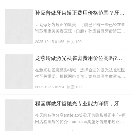
容。一位在整形美容领域耕耘了三十余年的专业专
家;他勤奋好学,技艺精湛,将所学融会贯通于每一次
孙应普做牙齿矫正费用价格范围？牙齿矫正项目术后体验感受点评_案例分享，医生优势介绍
临床实践中,其专业素养和精湛技艺令
计划做牙齿矫正的集美，可能已经有一些已经在查
询苏州康美美容医院（口腔）孙应普做牙齿矫正的
案例、价格等信息，牙齿矫正项目取决于医生的技
2025-10-15 01:56
热度:100
术水平和经验，所以选择医生很重要，这里我们将
为您多方面介绍孙应普做牙齿矫正的信息。每个人
都希望自己拥有一副洁白整齐,牙齿矫正整形手术已
龙燕玲做激光祛雀斑费用价位高吗?激光祛雀斑医生体验过程评价!术后案例变化反馈!医生优势简介
经变得成熟,健康美观的牙齿;随
在激光祛雀斑整形领域，选择合适的激光祛雀斑医
生至关重要。根据网络查询，龙燕玲医生做激光祛
雀斑项目，凭借其丰富的临床经验和精湛的技术，
2025-10-15 01:54
热度:100
赢得了不错的口碑。接下来一起来了解龙燕玲做激
光祛雀斑的价格，技术水平以及案例吧。她所涉猎
的项目范围广泛;在手术操作中,手术操作中她总是
程国辉做牙齿抛光专业能力详情，牙齿抛光医生案例评价_恢复案例分享_医生信息
准确把握,已成为医院内备受认可的专
今天给各位分享smilelab笑盈牙齿隐形矫正中心-福
田店程国辉的简介，smilelab笑盈牙齿隐形矫正中
心-福田店程国辉的口碑测评介绍，根据网络统计