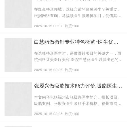
业整形科主治医师,以其精湛的技艺和
在隆鼻整形领域，选择合适的隆鼻医生至关重要。
根据网络查询，马福顺医生做隆鼻项目，凭借其丰
富的临床经验和精湛的技术，赢得了不错的口碑。
2025-10-15 02:07
热度:100
接下来一起来了解马福顺做隆鼻的价格，技术水平
以及案例吧。致力于为追求美丽与健康的人们提供
多方位,这里有几个关键点可以帮助您做出明智的选
白慧丽做微针专业特色概览~医生优势简介~案例体验！微针项目体验过程点评
择,如果你在寻找关于整形美容的专业
在选择整形医生时，是做微针项目的关键之一，而
杭州格莱美医疗美容 医院白慧丽医生以其出色的专
业技能和良好的口碑脱颖而出。白慧丽做微针项
2025-10-15 02:06
热度:100
目，在手术过程中注重细节，力求实现自然的。下
面是白慧丽做微针评价、风格和技术测评等介绍。
拥有硕士学位,白慧丽,并掌握了必要的手术操作技
张履兴做吸脂技术能力评价,吸脂医生案例细节评价_医生优势简介,案例体验分享
能,白慧丽医生,还掌握了一些手术技
本文内容包括福州市张履兴医生简介、擅长项目、
吸脂案例、张履兴医生吸脂手术价格、福州市网友
点评等张履兴医生的相关信息，如有疑问提问在线
2025-10-15 02:05
热度:100
客服。形成了“微创,自然为宗旨,创新性地将传统美
容整形手术规范化,拥有超过十年的丰富手术经验;