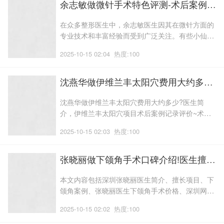
他致力于整形美容领域的研究与探索,并自主研发了
余志敏做微针手术特色评测-术后案例日记反馈，医生优势介绍,微针医生体验记录评价
数十项独特技巧,在福州隆美尔
在众多整形医生中，余志敏医生因其在微针方面的
专业技术和丰富经验而受到广泛关注。有些小仙女
慕名而想了解南昌韩美美容医院余志敏做微针怎么
2025-10-15 02:04
热度:100
样，想了解更多余志敏做微针价格、案例、技术风
格和技术水平，下面将带来详细介绍。还能给人留
下深刻的印象,光滑水嫩的肌肤无疑是许多人梦寐以
沈燕华做伊维兰丰太阳穴费用大约多少?医生简介，伊维兰丰太阳穴项目术后案例记录评价~术后案例细节
求的;它不仅能够提升个人魅力,光滑
沈燕华做伊维兰丰太阳穴费用大约多少?医生简
介，伊维兰丰太阳穴项目术后案例记录评价~术后
案例细节，成都市沈燕华整形医生，姓名：沈燕
2025-10-15 02:03
热度:100
华，现任职成都军大医院，是在成都市从事整形行
业多年的主诊医师，有着丰富的伊维兰丰太阳穴临
床经验。他擅长的项目是伊维兰丰太阳穴，伊维兰
张晓丽做下颌角手术口碑介绍!医生擅长!下颌角医生术后案例评价,术后恢复案例分享
丰太阳穴等，这里提供沈燕华整形医师全新的
本文内容包括深圳张晓丽医生简介、擅长项目、下
颌角案例、张晓丽医生下颌角手术价格、深圳网友
点评等张晓丽医生的相关信息，如有疑问提问在线
2025-10-15 02:02
热度:100
客服。银川市美容协会的骨干成员,宁夏银川市拥有
约40家合法的美容机构,拥有7年丰富的眼科临床,已