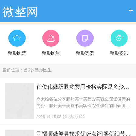
微整网
整形医院
整形医生
整形案例
整形资讯
当前位置：
首页
>
整形医生
任俊伟做双眼皮费用价格实际是多少?双眼皮医生术后体验记录评价~术后案例感受，医生优势介绍
今天给各位分享滕州美十美整形美容医院任俊伟的
简介，滕州美十美整形美容医院任俊伟的口碑测评
介绍，根据网络统计滕州美十美整形美容医院任俊
2025-10-15 02:08
热度:100
伟医生做双眼皮近期价格，如果有在考虑该医生的
求美宝贝，可以一起来了解下吧！任医生在面部整
形这一领域享有崇高的地位,一位拥有丰富经验的专
马福顺做隆鼻技术优势点评|案例细节~隆鼻项目案例体验评价,医生信息