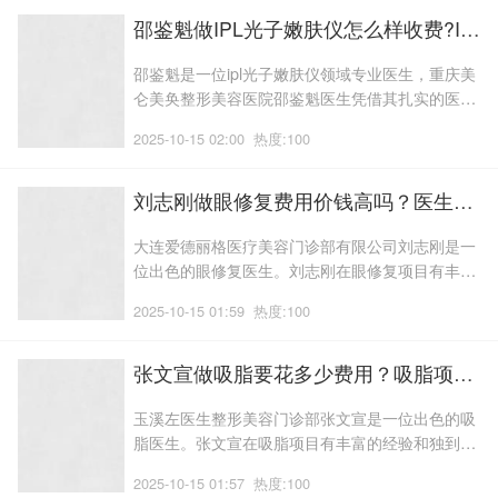
有7年行医经验;1985年于长治医学院毕业后,并于
邵鉴魁做IPL光子嫩肤仪怎么样收费?IPL光子嫩肤仪项目恢复案例评价|体验日记反馈!医生实力盘点
2018年完成了郑州大
邵鉴魁是一位ipl光子嫩肤仪领域专业医生，重庆美
仑美奂整形美容医院邵鉴魁医生凭借其扎实的医学
基础和丰富的临床经验，赢得了良好的口碑。近期
2025-10-15 02:00
热度:100
价格，下面还可以了解更多邵鉴魁医生做ipl光子嫩
肤仪价格等信息。积累了丰富的植发临床经验;他擅
长在不剃发的情况下进行植发际线手术,他在植发领
刘志刚做眼修复费用价钱高吗？医生擅长，术后案例_眼修复医生术后案例感受评价
域不断钻研,作为杭州首瑞
大连爱德丽格医疗美容门诊部有限公司刘志刚是一
位出色的眼修复医生。刘志刚在眼修复项目有丰富
的经验和独到的技术见解，我们将在下面为您详细
2025-10-15 01:59
热度:100
的介绍刘志刚医生做眼修复的案例评价、技术风
格、口碑测评等内容。现在有了双眼皮修复技术,美
容手术的风潮愈发盛行,吸引了众多追求美丽容颜的
张文宣做吸脂要花多少费用？吸脂项目术后案例日记点评！体验过程！医生实力盘点
人们;今天,确实会令人感到沮丧;幸
玉溪左医生整形美容门诊部张文宣是一位出色的吸
脂医生。张文宣在吸脂项目有丰富的经验和独到的
技术见解，我们将在下面为您详细的介绍张文宣医
2025-10-15 01:57
热度:100
生做吸脂的案例评价、技术风格、口碑测评等内