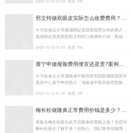
2025-10-15 01:53
热度:100
smilelab笑盈牙齿隐形矫正中心-福田店程国辉医生
做牙齿抛光近期价格，如果有在考虑该医生的集
美，可以一起来了解下吧！毕业于国内有名学府;他
邢文特做双眼皮实际怎么收费费用？双眼皮项目术后体验日记点评-医生介绍,术后案例体验分享
凭借丰富
今天给各位分享惠城韩妃美容医院邢文特的简介，
惠城韩妃美容医院邢文特的口碑测评介绍，根据网
络统计惠城韩妃美容医院邢文特医生做双眼皮近期
2025-10-15 01:51
热度:100
价格，如果有在考虑该医生的求美者，可以一起来
了解下吧！参与了众多手术案例,邢文特医生,一位
在深圳享有盛誉的美容医院专业主诊医师,共同完成
黄宁申做瘦脸费用便宜还是贵?案例盘点，瘦脸医生恢复案例点评|医生优势介绍
多台手术,一位在深圳有名美容医院
今天给各位分享湖南省中医药研究院附属医院医学
美容中心黄宁申的简介，湖南省中医药研究院附属
医院医学美容中心黄宁申的口碑测评介绍，根据网
2025-10-15 01:50
热度:100
络统计湖南省中医药研究院附属医院医学美容中心
黄宁申医生做瘦脸近期价格，如果有在考虑该医生
的集美，可以一起来了解下吧！本人不仅是湖南省
梅长松做隆鼻正常费用价钱是多少？案例感受分享~医生优势简介,隆鼻项目案例点评
美容整形管理委员会的一员,也是中西医
准备在梅长松医生处开启隆鼻的美丽之旅？但是对
梅长松医生了解不多？别担心，我们将带你梳理信