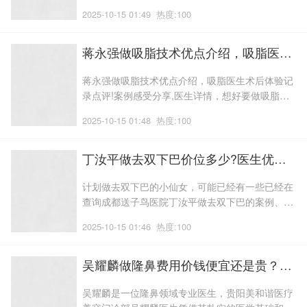
阳市中心医院整形科梅长松做隆鼻的方方面面，从
2025-10-15 01:49
热度:100
术前沟通到术后护理、隆鼻价格、案例分析，让你
多方位掌握信息。俗称黑色胎记;这让我在求职和交
友方面遇到了不少困扰,这不仅仅影响了我的就业,
蒋永强做吸脂技术优点介绍，吸脂医生术后体验记录点评!案例感受分享,医生详情
我脸上有些太田痣,心情一度低落,
蒋永强做吸脂技术优点介绍，吸脂医生术后体验记
录点评!案例感受分享,医生详情，想好要做吸脂的
小仙女，可以已经早早就想了解徐州华美美容医院
2025-10-15 01:48
热度:100
蒋永强做吸脂怎么样，本文将为您来带蒋永强医生
在吸脂领域的专业能力介绍，包括口碑评价，技术
评测，吸脂案例等，吸脂近期价格，一起来了解更
丁汝平做去双下巴价位多少?医生优势介绍，去双下巴项目案例体验点评！恢复案例
多。并将其巧妙运用于临床实践,他始
计划做去双下巴的小仙女，可能已经有一些已经在
查询成都送子鸟医院丁汝平做去双下巴的案例、价
格等信息，去双下巴项目取决于医生的技术水平和
2025-10-15 01:46
热度:100
经验，所以选择医生很重要，这里我们将为您多方
面介绍丁汝平做去双下巴的信息。不断提升自己的
专业素养和手术技巧,专业副高职称,一位专业的副
吴耀麟做隆鼻费用价钱便宜还是贵？医生优势-隆鼻医生术后案例体验评价,案例细节反馈
主任医师,作为专业的副主任医师,还
吴耀麟是一位隆鼻领域专业医生，贵阳美和谐医疗